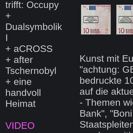
trifft: Occupy
+
Dualsymbolik
I
+
aCROSS
Kunst mit E
+
after
"achtung: G
Tschernobyl
bedruckte 10
+
eine
auf die aktu
handvoll
- Themen wi
Heimat
Bank", "Boni 
Staatspleite
VIDEO