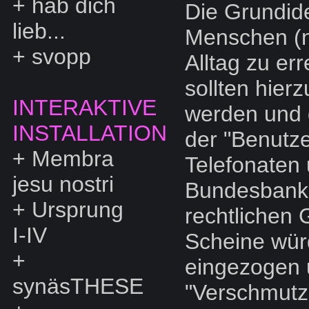
+
hab dich
Die Grundide
lieb...
Menschen (n
+
svopp
Alltag zu er
sollten hier
INTERAKTIVE
werden und 
INSTALLATION
der "Benutz
+
Membra
Telefonaten 
jesu nostri
Bundesbank 
+
Ursprung
rechtlichen 
I-IV
Scheine würd
+
eingezogen u
synäsTHESE
"Verschmutze