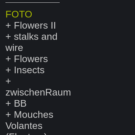
FOTO
+
Flowers II
+
stalks and
wire
+
Flowers
+
Insects
+
zwischenRaum
+
BB
+
Mouches
Volantes