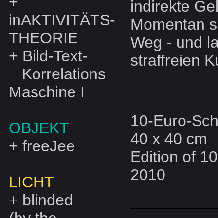
+
indirekte Ge
inAKTIVITÄTS-
Momentan su
THEORIE
Weg - und la
+
Bild-Text-
straffreien 
Korrelations
Maschine I
10-Euro-Sch
OBJEKT
40 x 40 cm
+
freeJee
Edition of 10
2010
LICHT
+
blinded
(by the