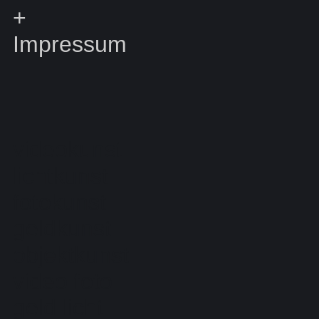
+
Impressum
videokunst
lichtkunst
fotokunst
geldkunst
objektkunst
video foto
geld licht