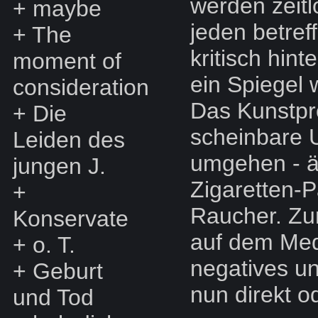
werden zeit
+
maybe
jeden betref
+
The
kritisch hint
moment of
ein Spiegel 
consideration
Das Kunstpro
+
Die
scheinbare U
Leiden des
umgehen - ä
jungen J.
Zigaretten-
+
Raucher. Zum
Konservate
auf dem Med
+
o. T.
negatives unt
+
Geburt
nun direkt od
und Tod