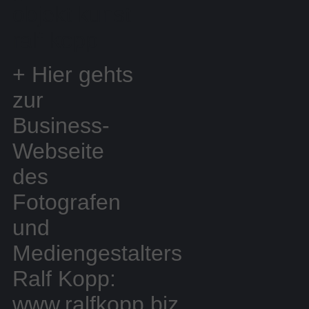
objekt kunst
ralf kopp
+ Hier gehts
zur
Business-
Webseite
des
Fotografen
und
Mediengestalters
Ralf Kopp:
www.ralfkopp.biz