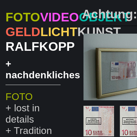
Achtung:
FOTO
VIDEO
OBJEKT
GELD
LICHT
KUNST
RALF
KOPP
+
nachdenkliches
FOTO
+
lost in
details
+
Tradition