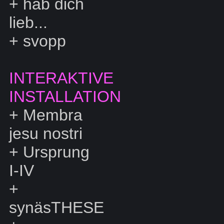
+
hab dich
lieb...
+
svopp
INTERAKTIVE
INSTALLATION
+
Membra
jesu nostri
+
Ursprung
I-IV
+
synäsTHESE