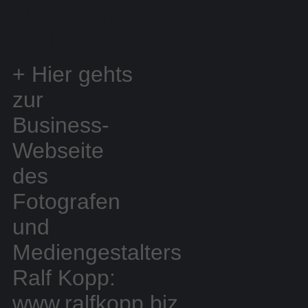
objekt kunst
ralf kopp
+ Hier gehts
zur
Business-
Webseite
des
Fotografen
und
Mediengestalters
Ralf Kopp:
www.ralfkopp.biz