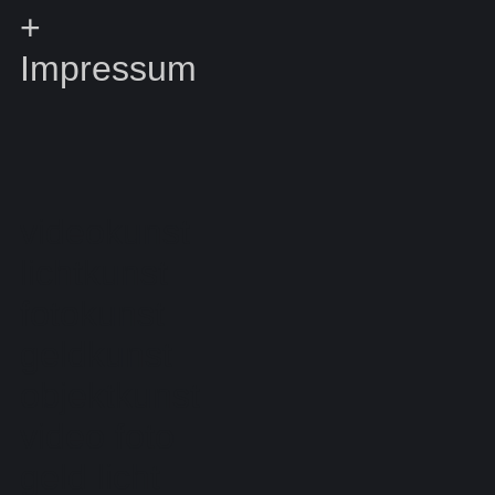
+
Impressum
videokunst
lichtkunst
fotokunst
geldkunst
objektkunst
video foto
geld licht