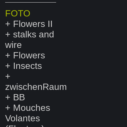
FOTO
+
Flowers II
+
stalks and
wire
+
Flowers
+
Insects
+
zwischenRaum
+
BB
+
Mouches
Volantes