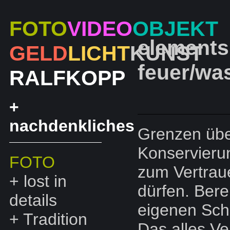
FOTO
VIDEO
OBJEKT
elements
GELD
LICHT
KUNST
feuer/wa
RALF
KOPP
+
nachdenkliches
Grenzen übe
Konservierun
FOTO
zum Vertraue
+
lost in
dürfen. Bere
details
eigenen Scha
+
Tradition
Das alles Ve