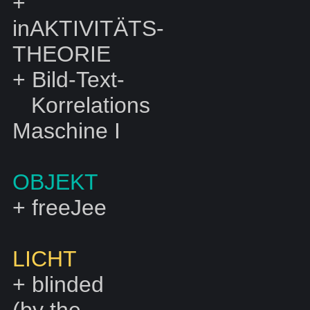
+
inAKTIVITÄTS-
THEORIE
+
Bild-Text-
Korrelations
Maschine I
OBJEKT
+
freeJee
LICHT
+
blinded
(by the